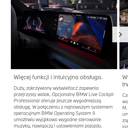
Więcej funkcji i intuicyjna obsługa.
W
tr
Duży, zakrzywiony wyświetlacz zapewnia
przejrzysty widok. Opcjonalny BMW Live Cockpit
Cz
Professional oferuje jeszcze wygodniejszą
ws
obsługę. W połączeniu z najnowszym systemem
M.
operacyjnym BMW Operating System 9
um
umożliwia wyjątkowo wygodne sterowanie
za
muzyką, nawigacją i ustawieniami pojazdu.
ja