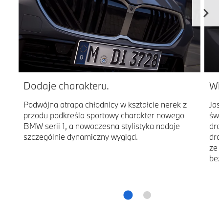
Dodaje charakteru.
W
Podwójna atrapa chłodnicy w kształcie nerek z
Ja
przodu podkreśla sportowy charakter nowego
św
BMW serii 1, a nowoczesna stylistyka nadaje
dr
szczególnie dynamiczny wygląd.
dr
ze
be