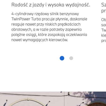
Radość z jazdy i wysoka wydajność.
Sz
p
4-cylindrowy rzędowy silnik benzynowy
TwinPower Turbo pracuje płynnie, doskonale
Ob
reaguje nawet przy niskich prędkościach
sa
obrotowych, a w razie potrzeby zapewnia
Tw
potężne osiągi, które zaspokoją oczekiwania
ki
nawet wymagających kierowców.
pr