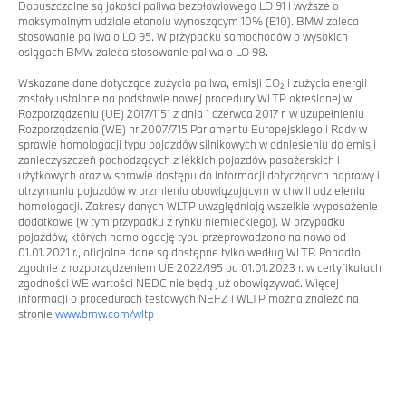
Dopuszczalne są jakości paliwa bezołowiowego LO 91 i wyższe o
maksymalnym udziale etanolu wynoszącym 10% (E10). BMW zaleca
stosowanie paliwa o LO 95. W przypadku samochodów o wysokich
osiągach BMW zaleca stosowanie paliwa o LO 98.
Wskazane dane dotyczące zużycia paliwa, emisji CO₂ i zużycia energii
zostały ustalone na podstawie nowej procedury WLTP określonej w
Rozporządzeniu (UE) 2017/1151 z dnia 1 czerwca 2017 r. w uzupełnieniu
Rozporządzenia (WE) nr 2007/715 Parlamentu Europejskiego i Rady w
sprawie homologacji typu pojazdów silnikowych w odniesieniu do emisji
zanieczyszczeń pochodzących z lekkich pojazdów pasażerskich i
użytkowych oraz w sprawie dostępu do informacji dotyczących naprawy i
utrzymania pojazdów w brzmieniu obowiązującym w chwili udzielenia
homologacji. Zakresy danych WLTP uwzględniają wszelkie wyposażenie
dodatkowe (w tym przypadku z rynku niemieckiego). W przypadku
pojazdów, których homologację typu przeprowadzono na nowo od
01.01.2021 r., oficjalne dane są dostępne tylko według WLTP. Ponadto
zgodnie z rozporządzeniem UE 2022/195 od 01.01.2023 r. w certyfikatach
zgodności WE wartości NEDC nie będą już obowiązywać. Więcej
informacji o procedurach testowych NEFZ i WLTP można znaleźć na
stronie
www.bmw.com/wltp