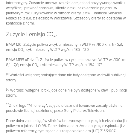
informacyjny. Zawarcie umowy uzależnione jest od pozytywnego wyniku
weryfikacji prawnofinansowej klienta oraz ubezpieczenia pojazdu w
pierwszym roku użytkowania w ramach oferty BMW Financial Services
Polska sp. z o.o. z siedzibą w Warszawie. Szczegóły oferty są dostępne w
kontakcie z nami.
Zużycie i emisja CO₂.
BMW 120: Zużycie paliwa w cyklu mieszanym WLTP w l/100 km: 6 - 5,3;
emisja CO₂, cykl mieszany WLTP w g/km: 135 - 120
[1]
BMW M135 xDrive
: Zużycie paliwa w cyklu mieszanym WLTP w l/100 km:
8,1 - 7,6; emisja CO₂, cykl mieszany WLTP w g/km: 184 - 173
[1]
Wartości wstępne; brakujące dane nie były dostępne w chwili publikacji
strony.
[2]
Wartości wstępne; brakujące dane nie były dostępne w chwili publikacji
strony.
**
Znaki logo "Milionerzy", zdjęcia oraz znaki towarowe zostały użyte na
podstawie licencji udzielonej przez Sony Pictures Television.
Dane dotyczące osiągów silników benzynowych dotyczą ich eksploatacji z
paliwem o jakości LO 98. Dane dotyczące zużycia dotyczą eksploatacji z
paliwem referencyjnym zgodnie z rozporządzeniem (UE) 715/2007.