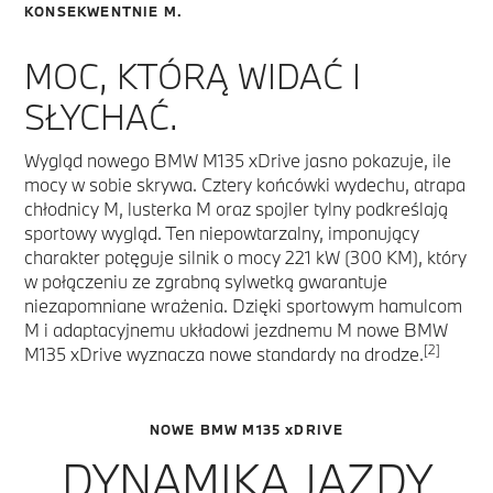
KONSEKWENTNIE M.
MOC, KTÓRĄ WIDAĆ I
SŁYCHAĆ.
Wygląd nowego BMW M135 xDrive jasno pokazuje, ile
mocy w sobie skrywa. Cztery końcówki wydechu, atrapa
chłodnicy M, lusterka M oraz spojler tylny podkreślają
sportowy wygląd. Ten niepowtarzalny, imponujący
charakter potęguje silnik o mocy 221 kW (300 KM), który
w połączeniu ze zgrabną sylwetką gwarantuje
niezapomniane wrażenia. Dzięki sportowym hamulcom
M i adaptacyjnemu układowi jezdnemu M nowe BMW
[2]
M135 xDrive wyznacza nowe standardy na drodze.
NOWE BMW M135 xDRIVE
DYNAMIKA JAZDY