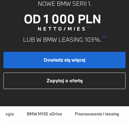
NOWE BMW SERII 1.
dniach 10-13 sierpnia będzie czynna w godzinach
8:00 - 16:00.
OD 1 000 PLN
*
Przepraszamy za ewentualne niedogodności i
NETTO/MIES
życzymy Radości z Jazdy!
**
LUB W BMW LEASING 103%.
Dowiedz się więcej
Zapytaj o ofertę
nologie
BMW M135 xDrive
Finansowanie i leasing