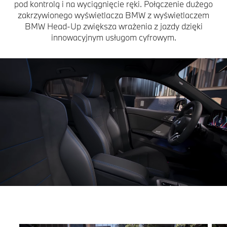
pod kontrolą i na wyciągnięcie ręki. Połączenie dużego
zakrzywionego wyświetlacza BMW z wyświetlaczem
BMW Head-Up zwiększa wrażenia z jazdy dzięki
innowacyjnym usługom cyfrowym.