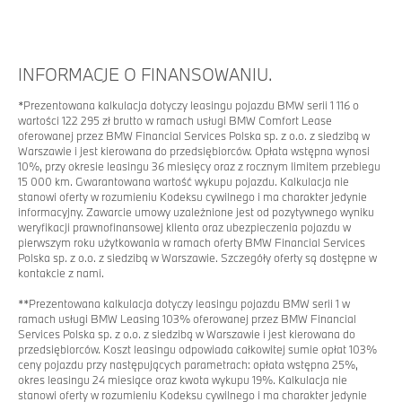
INFORMACJE O FINANSOWANIU.
*
Prezentowana kalkulacja dotyczy leasingu pojazdu BMW serii 1 116 o
wartości 122 295 zł brutto w ramach usługi BMW Comfort Lease
oferowanej przez BMW Financial Services Polska sp. z o.o. z siedzibą w
Warszawie i jest kierowana do przedsiębiorców. Opłata wstępna wynosi
10%, przy okresie leasingu 36 miesięcy oraz z rocznym limitem przebiegu
15 000 km. Gwarantowana wartość wykupu pojazdu. Kalkulacja nie
stanowi oferty w rozumieniu Kodeksu cywilnego i ma charakter jedynie
informacyjny. Zawarcie umowy uzależnione jest od pozytywnego wyniku
weryfikacji prawnofinansowej klienta oraz ubezpieczenia pojazdu w
pierwszym roku użytkowania w ramach oferty BMW Financial Services
Polska sp. z o.o. z siedzibą w Warszawie. Szczegóły oferty są dostępne w
kontakcie z nami.
**
Prezentowana kalkulacja dotyczy leasingu pojazdu BMW serii 1 w
ramach usługi BMW Leasing 103% oferowanej przez BMW Financial
Services Polska sp. z o.o. z siedzibą w Warszawie i jest kierowana do
przedsiębiorców. Koszt leasingu odpowiada całkowitej sumie opłat 103%
ceny pojazdu przy następujących parametrach: opłata wstępna 25%,
okres leasingu 24 miesiące oraz kwota wykupu 19%. Kalkulacja nie
stanowi oferty w rozumieniu Kodeksu cywilnego i ma charakter jedynie