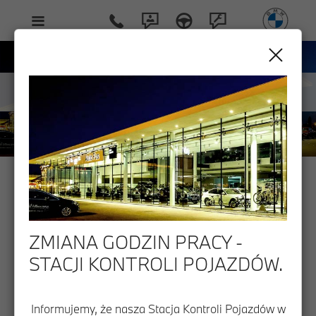
DEALER BMW AUTO FUS GROUP.
ZMIANA GODZIN PRACY -
ODKRYJ ŚWIAT BMW.
STACJI KONTROLI POJAZDÓW.
Dealer BMW Auto Fus Group..
Informujemy, że nasza Stacja Kontroli Pojazdów w