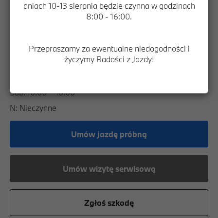
dniach 10-13 sierpnia będzie czynna w godzinach
Ostrobramska 73
8:00 - 16:00.
04-175 Warszawa
Telefon
+48 22 613 90 03
Przepraszamy za ewentualne niedogodności i
Godziny Otwarcia
życzymy Radości z Jazdy!
Pon - Pt: 9.00 – 19.00
Sob: 10.00 – 16.00
N: Nieczynne
Umów jazdę próbną
Umów wizytę serwisową
Zgłoś szkodę