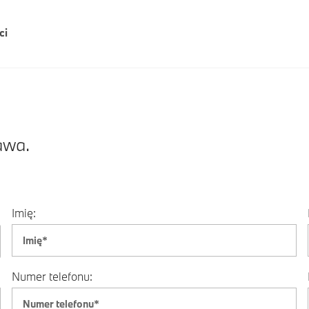
ci
awa.
Imię:
Numer telefonu: