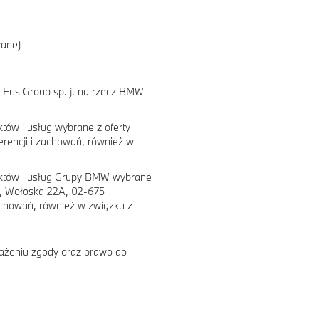
wane)
 Fus Group sp. j. na rzecz BMW
tów i usług wybrane z oferty
erencji i zachowań, również w
uktów i usług Grupy BMW wybrane
e, Wołoska 22A, 02-675
achowań, również w związku z
ażeniu zgody oraz prawo do