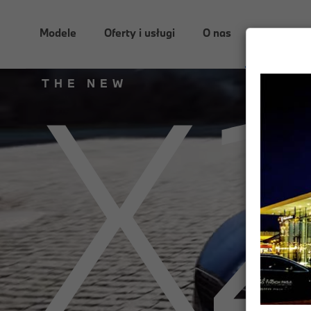
Modele
Oferty i usługi
O nas
Aktualnoś
X
THE NEW