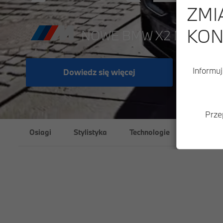
ZMI
KON
NOWE BMW X2 M35i xDR
Informuj
Dowiedz się więcej
Prze
Osiagi
Stylistyka
Technologie
Innowacy