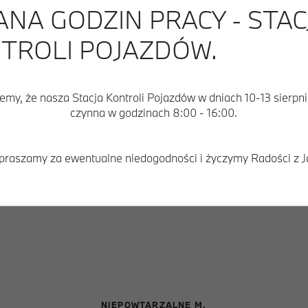
ANA GODZIN PRACY - STAC
TROLI POJAZDÓW.
IVE.
emy, że nasza Stacja Kontroli Pojazdów w dniach 10-13 sierpn
Zapytaj o ofertę
czynna w godzinach 8:00 - 16:00.
praszamy za ewentualne niedogodności i życzymy Radości z J
jne
Finansowanie i leasing
NIEPOWTARZALNE M.