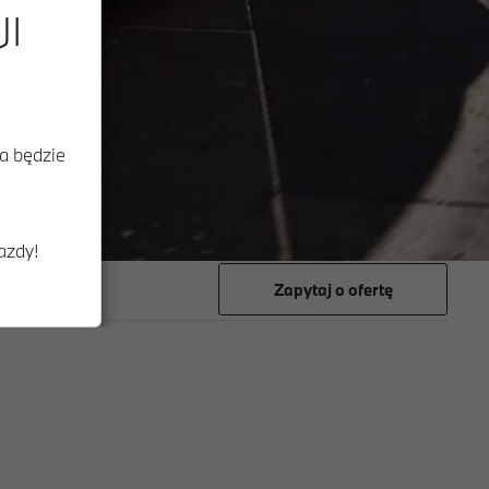
JI
ia będzie
azdy!
Zapytaj o ofertę